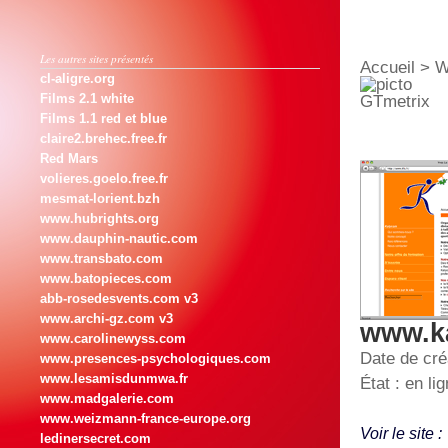
Les autres sites présentés
Accueil
>
W
cl-aligre.org
Films 2.1 white
Films 1.1 red et blue
claire2.brehec.free.fr
Red Mars
volieres.goelo.free.fr
mesmat-lorient.bzh
www.hubrights.org
www.dauphin-nautic.com
www.transbato.com
www.batopieces.com
abb-rosedesvents.com v3
www.archi-gz.com v3
www.k
www.carolinewyss.com
Date de cré
www.presences-psychologiques.com
www.lesamisdunmwa.fr
État : en l
www.madgalerie.com
www.weizmann-france-europe.org
Voir le site :
ledinersecret.com