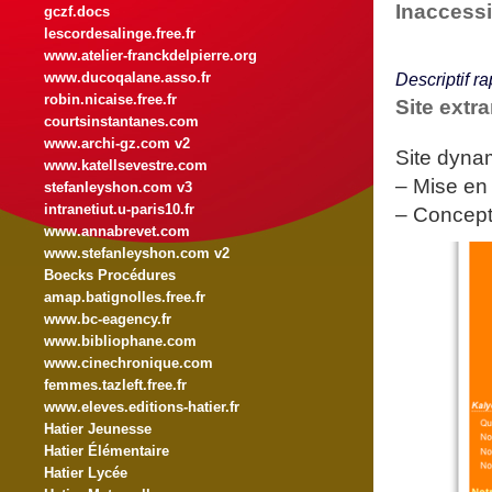
Inaccessi
gczf.docs
lescordesalinge.free.fr
www.atelier-franckdelpierre.org
www.ducoqalane.asso.fr
Descriptif ra
robin.nicaise.free.fr
Site extr
courtsinstantanes.com
www.archi-gz.com v2
Site dyna
www.katellsevestre.com
–
Mise en 
stefanleyshon.com v3
intranetiut.u-paris10.fr
–
Concepti
www.annabrevet.com
www.stefanleyshon.com v2
Boecks Procédures
amap.batignolles.free.fr
www.bc-eagency.fr
www.bibliophane.com
www.cinechronique.com
femmes.tazleft.free.fr
www.eleves.editions-hatier.fr
Hatier Jeunesse
Hatier Élémentaire
Hatier Lycée