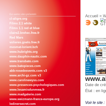
Les autres sites présentés
Accueil
>
W
cl-aligre.org
Films 2.1 white
Films 1.1 red et blue
claire2.brehec.free.fr
Red Mars
volieres.goelo.free.fr
mesmat-lorient.bzh
www.hubrights.org
www.dauphin-nautic.com
www.transbato.com
www.batopieces.com
abb-rosedesvents.com v3
www.archi-gz.com v3
www.a
www.carolinewyss.com
Date de cré
www.presences-psychologiques.com
www.lesamisdunmwa.fr
État : en li
www.madgalerie.com
www.weizmann-france-europe.org
Voir le site :
ledinersecret.com