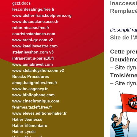
Inaccessi
gczf.docs
lescordesalinge.free.fr
Remplacé 
www.atelier-franckdelpierre.org
www.ducoqalane.asso.fr
robin.nicaise.free.fr
Descriptif ra
courtsinstantanes.com
Site de l
www.archi-gz.com v2
www.katellsevestre.com
Cette pre
stefanleyshon.com v3
Deuxième
intranetiut.u-paris10.fr
www.annabrevet.com
–
Site dy
www.stefanleyshon.com v2
Troisième
Boecks Procédures
–
Site dy
amap.batignolles.free.fr
www.bc-eagency.fr
www.bibliophane.com
www.cinechronique.com
femmes.tazleft.free.fr
www.eleves.editions-hatier.fr
Hatier Jeunesse
Hatier Élémentaire
Hatier Lycée